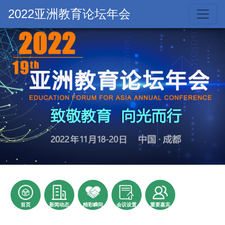
2022亚洲教育论坛年会
首页
新闻动态
精彩瞬间
会议设置
重要嘉宾