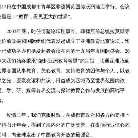
月12日在中国成都市青羊区非遗博览园缇沃丽酒店举行。会议
主题是：“教育，看见更大的世界”。
2003年底，时任博鳌论坛理事长、菲律宾前总统拉莫斯等
七位前政要和国际组织代表发起成立了亚洲教育北京论坛，迄
今已成功举办包括发起者会议在内的十九届年度国际盛会。20
年来我们始终秉承“架起亚洲教育桥梁”的宗旨，联通亚洲乃至
世界各国从事教育、关心教育、支持教育的团体与个人，以教
育之光，凝聚友谊和共识，日益成为区域乃至世界范围内政、
商、学、研、媒等各界交流与探讨教育合作与发展的高端平
台。
疫情三年，我们克服时艰，在成都市政府和各方的支持下
坚持召开年会，得到了海内外的广泛赞誉。在提振行业信心的
同时，向全球发出了中国教育开放的最强音。