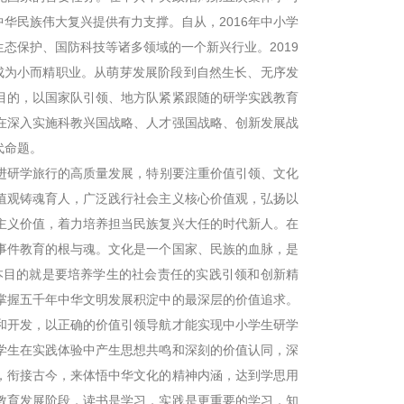
华民族伟大复兴提供有力支撑。自从，2016年中小学
态保护、国防科技等诸多领域的一个新兴行业。2019
成为小而精职业。从萌芽发展阶段到自然生长、无序发
目的，以国家队引领、地方队紧紧跟随的研学实践教育
在深入实施科教兴国战略、人才强国战略、创新发展战
代命题。
研学旅行的高质量发展，特别要注重价值引领、文化
值观铸魂育人，广泛践行社会主义核心价值观，弘扬以
主义价值，着力培养担当民族复兴大任的时代新人。在
事件教育的根与魂。文化是一个国家、民族的血脉，是
本目的就是要培养学生的社会责任的实践引领和创新精
掌握五千年中华文明发展积淀中的最深层的价值追求。
和开发，以正确的价值引领导航才能实现中小学生研学
学生在实践体验中产生思想共鸣和深刻的价值认同，深
，衔接古今，来体悟中华文化的精神内涵，达到学思用
教育发展阶段，读书是学习，实践是更重要的学习，知