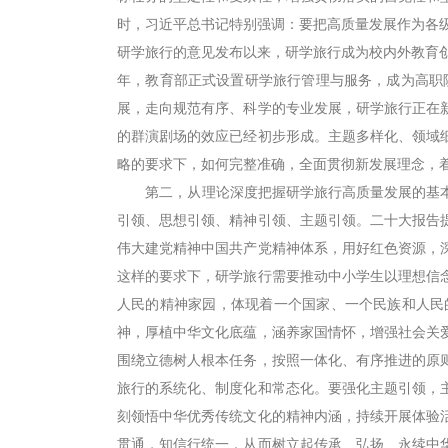
时，习近平总书记特别强调：要把高质量发展作为各级
研学旅行的意见发布以来，研学旅行成为校内外教育创
年，教育部正式设置研学旅行管理与服务，成为高职
展，走向规范有序、科学的专业发展，研学旅行正在
的群演剧场的效应已经初步形成。主题多样化、领域
略的要求下，如何完整准确，全面贯彻新发展理念，
第二，从理论深度把握研学旅行高质量发展的基本
引领、思想引领、精神引领、主题引领。二十大报告
伟大建党精神中国共产党精神体系，用好红色资源，
这样的要求下，研学旅行需要推动中小学生以理想信
人民的精神家园，体现着一个国家、一个民族和人民
神，厚植中华文化底蕴，涵养家国情怀，增强社会关
围绕立德树人根本任务，按照一体化、有序推进的原
旅行的系统化、制度化和常态化。要强化主题引领，
刻领悟中华优秀传统文化的精神内涵，持续开展体验
贯通，知信行统一，从而树立起传承、弘扬、永续中