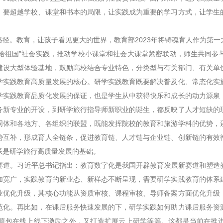
，要超越学校、课堂和书本的局限，让实践成为重要的学习方式，让学生
。教育，让孩子看见更大的世界，教育部2023年将铸魂育人作为第一
献给祖国”社会实践，推动学校小课堂和社会大课堂紧密联动，师生共同
建设大型体验基地，鼓励高校结合专业特色，分类型与有关部门、有关单
学实践教育高质量发展的核心。研学实践教育既要解决普及化、常态化实
学实践教育品质化发展的保证，也是学生从中获得快乐和成长的动力源泉
务新专业的开设，到研学旅行指导师新职业的诞生，都反映了人才短缺的
同体和各地方、各组织的联盟，既能发挥院校的教育和旅游学科的优势，
势互补，形成育人全链条，促进教育链、人才链与企业链、创新链的有效
系是研学旅行高质量发展的基础。
道。习近平总书记指出：教育数字化是我国开辟教育发展新赛道和塑造教
加宽广，实践教育的新业态、新样态不断呈现，需要研学实践教育的体系
业优化升级，其核心功能从资质审核、课程审核、导师备案方面优化升级
范化。再比如，在课后服务快速发展的下，研学实践如何助力课后服务资
源包在线上线下激励之外，又打造扩展云上研学等等。这都是当前在推