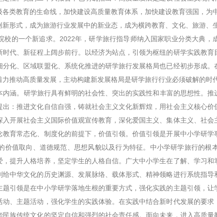
各类教育的生命线，加快建设高质量教育体系，加快建设教育强国，为中
新形式，成为旅游行业发展中的新业态，成为横跨教育、文化、旅游、生
院校的一个新追求。2022年，研学旅行指导师纳入国家职业分类大典，
新时代、新征程上阔步前行。以经济为站点，引领为枢纽的研学实践教育
细分化、区域联盟化、系统化推进的研学旅行发展格局也已经初步形成。
着力推动高质量发展，主动构建新发展格局是研学旅行行业必须破解的时
内涵。研学旅行具有鲜明的社会性、突出的实践性和丰富的思想性。推进
提出：推进文化自信自强，铸就社会主义文化新辉煌，用社会主义核心价
深入开展社会主义国际价值观宣传教育，深化爱国主义、集体主义、社会
念教育常态化、制度化的前提下，价值引领。价值引领是开展中小学研学
的价值取向、道德规范、思想风貌以及行为特征。中小学研学旅行的根
爱，提升人格培养，坚定学生的人格自信。广大中小学生在了解、学习和
则给中华文化的历史渊源、发展脉络、载体形式、精神领略进行系统指导
主题引领是在中小学研学落地生根的重要方式，强化实践的主题引领，让
活动、主题活动，强化学生的实践体验。在实践中结合新时代发展的要求
华民族传统文化的坚定自信和强烈的社会责任感。面向未来，进入高质量