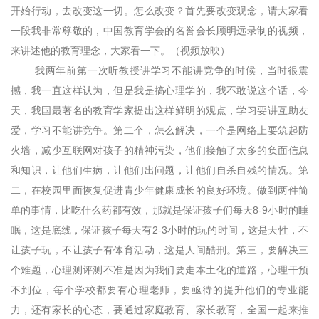
开始行动，去改变这一切。怎么改变？首先要改变观念，请大家看
一段我非常尊敬的，中国教育学会的名誉会长顾明远录制的视频，
来讲述他的教育理念，大家看一下。（视频放映）
我两年前第一次听教授讲学习不能讲竞争的时候，当时很震
撼，我一直这样认为，但是我是搞心理学的，我不敢说这个话，今
天，我国最著名的教育学家提出这样鲜明的观点，学习要讲互助友
爱，学习不能讲竞争。第二个，怎么解决，一个是网络上要筑起防
火墙，减少互联网对孩子的精神污染，他们接触了太多的负面信息
和知识，让他们生病，让他们出问题，让他们自杀自残的情况。第
二，在校园里面恢复促进青少年健康成长的良好环境。做到两件简
单的事情，比吃什么药都有效，那就是保证孩子们每天8-9小时的睡
眠，这是底线，保证孩子每天有2-3小时的玩的时间，这是天性，不
让孩子玩，不让孩子有体育活动，这是人间酷刑。第三，要解决三
个难题，心理测评测不准是因为我们要走本土化的道路，心理干预
不到位，每个学校都要有心理老师，要亟待的提升他们的专业能
力，还有家长的心态，要通过家庭教育、家长教育，全国一起来推