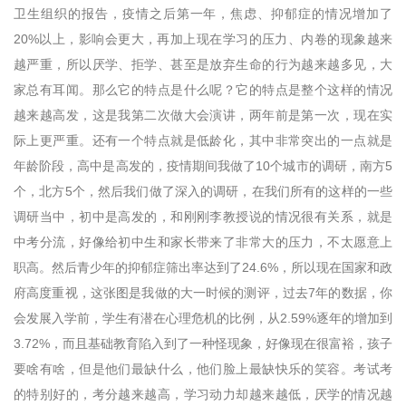
卫生组织的报告，疫情之后第一年，焦虑、抑郁症的情况增加了
20%以上，影响会更大，再加上现在学习的压力、内卷的现象越来
越严重，所以厌学、拒学、甚至是放弃生命的行为越来越多见，大
家总有耳闻。那么它的特点是什么呢？它的特点是整个这样的情况
越来越高发，这是我第二次做大会演讲，两年前是第一次，现在实
际上更严重。还有一个特点就是低龄化，其中非常突出的一点就是
年龄阶段，高中是高发的，疫情期间我做了10个城市的调研，南方5
个，北方5个，然后我们做了深入的调研，在我们所有的这样的一些
调研当中，初中是高发的，和刚刚李教授说的情况很有关系，就是
中考分流，好像给初中生和家长带来了非常大的压力，不太愿意上
职高。然后青少年的抑郁症筛出率达到了24.6%，所以现在国家和政
府高度重视，这张图是我做的大一时候的测评，过去7年的数据，你
会发展入学前，学生有潜在心理危机的比例，从2.59%逐年的增加到
3.72%，而且基础教育陷入到了一种怪现象，好像现在很富裕，孩子
要啥有啥，但是他们最缺什么，他们脸上最缺快乐的笑容。考试考
的特别好的，考分越来越高，学习动力却越来越低，厌学的情况越